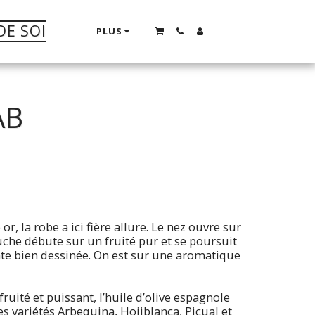
DE SOI
PLUS
AB
, la robe a ici fière allure. Le nez ouvre sur
bouche débute sur un fruité pur et se poursuit
te bien dessinée. On est sur une aromatique
ité et puissant, l’huile d’olive espagnole
s variétés Arbequina, Hojiblanca, Picual et