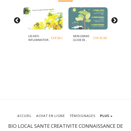
LES ANTI-
MON GRAND
L'ÉQUILIB
CHF
18.00
CHF
24.00
CHF
35.00
INFLAMMATOIRES
GUIDE DE
ACIDO-
NATURELS
NATUROPATHIE
BASIQUE
CHRISTOPHER
CHRISTOP
VASEY
VASEY
ACCUEIL
ACHAT EN LIGNE
TÉMOIGNAGES
PLUS
BIO LOCAL SANTE CREATIVITE CONNAISSANCE DE