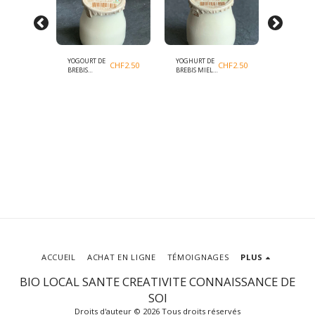
YOGOURT DE
YOGHURT DE
YOGHURT 
CHF
2.50
CHF
2.50
CHF
2.50
BREBIS
BREBIS MIEL
BREBIS
VANILLE BIO
BIO CH
CHÂTAIG
CH
BIO CH
ACCUEIL
ACHAT EN LIGNE
TÉMOIGNAGES
PLUS
BIO LOCAL SANTE CREATIVITE CONNAISSANCE DE
SOI
Droits d'auteur © 2026 Tous droits réservés