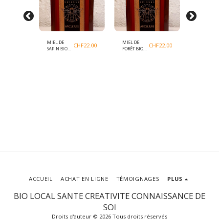
MIEL DE
MIEL DE
MIEL
CHF
22.00
CHF
22.00
CHF
22.00
SAPIN BIO
FORÊT BIO
SAVEUR D
CH
CH
TILLEUL B
CH
ACCUEIL
ACHAT EN LIGNE
TÉMOIGNAGES
PLUS
BIO LOCAL SANTE CREATIVITE CONNAISSANCE DE
SOI
Droits d'auteur © 2026 Tous droits réservés