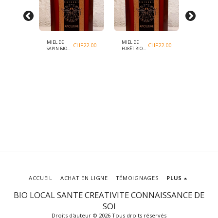
MIEL DE
MIEL DE
MIEL DE
CHF
22.00
CHF
22.00
CHF
22.00
SAPIN BIO
FORÊT BIO
DENTS DE
CH
CH
LION BIO 
ACCUEIL
ACHAT EN LIGNE
TÉMOIGNAGES
PLUS
BIO LOCAL SANTE CREATIVITE CONNAISSANCE DE
SOI
Droits d'auteur © 2026 Tous droits réservés