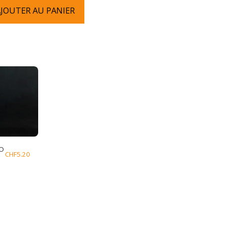
JOUTER AU PANIER
IO
CHF
5.20